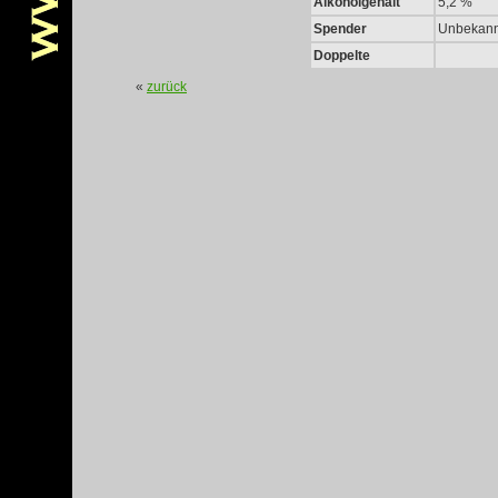
Alkoholgehalt
5,2 %
Spender
Unbekan
Doppelte
«
zurück