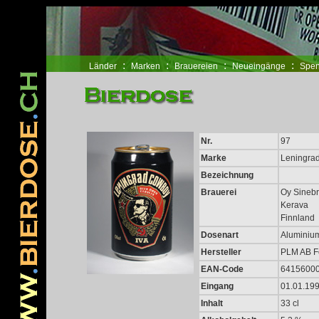
www.pridegoeseast.org
コンバース ハイカット
NIKE スニーカー
バレンシアガ 
:
:
:
:
Länder
Marken
Brauereien
Neueingänge
Spen
Nr.
97
Marke
Leningra
Bezeichnung
Brauerei
Oy Sinebr
Kerava
Finnland
Dosenart
Aluminiu
Hersteller
PLM AB F
EAN-Code
6415600
Eingang
01.01.19
Inhalt
33 cl