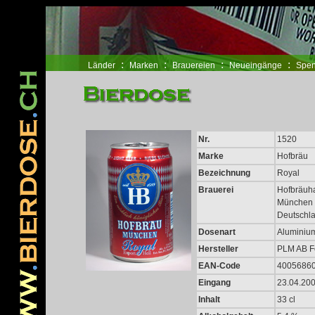
www.pridegoeseast.org
コンバース ハイカット
NIKE スニーカー
バレンシアガ 
:
:
:
:
Länder
Marken
Brauereien
Neueingänge
Spen
Nr.
1520
Marke
Hofbräu
Bezeichnung
Royal
Brauerei
Hofbräuh
München
Deutschl
Dosenart
Aluminiu
Hersteller
PLM AB F
EAN-Code
4005686
Eingang
23.04.20
Inhalt
33 cl