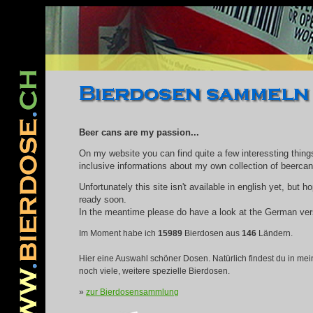
www.pridegoeseast.org
コンバース ハイカット
NIKE スニーカー
バレンシアガ 
Beer cans are my passion...
On my website you can find quite a few interessting thing
inclusive informations about my own collection of beercan
Unfortunately this site isn't available in english yet, but ho
ready soon.
In the meantime please do have a look at the German ver
Im Moment habe ich
15989
Bierdosen aus
146
Ländern.
Hier eine Auswahl schöner Dosen. Natürlich findest du in m
noch viele, weitere spezielle Bierdosen.
»
zur Bierdosensammlung