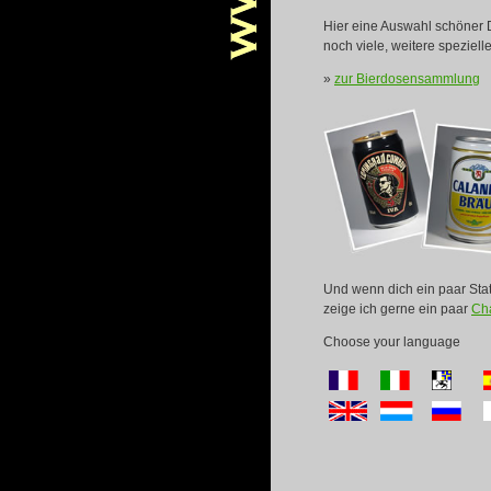
Hier eine Auswahl schöner 
noch viele, weitere speziell
»
zur Bierdosensammlung
Und wenn dich ein paar Sta
zeige ich gerne ein paar
Cha
Choose your language