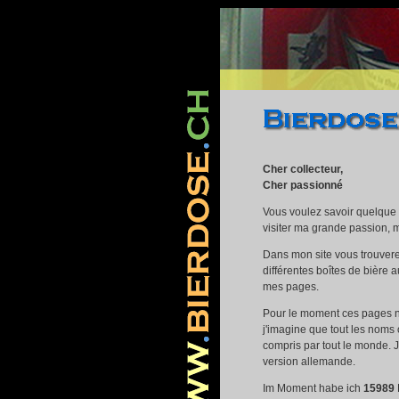
www.pridegoeseast.org
コンバース ハイカット
NIKE スニーカー
バレンシアガ 
Cher collecteur,
Cher passionné
Vous voulez savoir quelque c
visiter ma grande passion, ma
Dans mon site vous trouvere
différentes boîtes de bière 
mes pages.
Pour le moment ces pages n
j'imagine que tout les noms
compris par tout le monde. 
version allemande.
Im Moment habe ich
15989