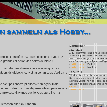
バッグ
オークリー サングラス
フェラガモ 財布
Newsticker
23.04.2023
Aktuell kommen einige neue Dose
Sammlung. Einerseits sind von M
hose sur la bière ? Alors n'hésité pas et veuillez
zwei Pakete eingetroffen und dan
 grande collection des boîtes de bière ! ...
eine Sammlung aus Appenzell "ger
»
will ich sehen
(Pedro)
»
will ich sehen
(Manfred)
z bien d'autres choses intéressantes que des
autours du globe. Allez-y et lancer un coup d'œil dans
29.08.2021
Wieder einmal ist eine etwas grö
Bierdosen eingetrudelt. Mein Cous
all ihren Variationen entdeckt. Z
e sont pas encore publiées en français. Mais
Kollegen bestellt er aussergewöhn
Qbeer
.
 originaux des marques déposés citées, peuvent être
»
will ich sehen
Je m'excuse d'avance que je vous fasse lire ma
Bierdosen aus
146
Ländern.