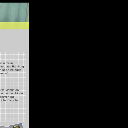
n in meine
afred aus Hamburg
n habe ich auch
ettet".
ssere Menge an
in hat die IPAs in
usammen mit
liche Biere bei